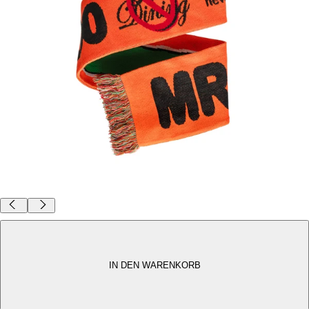
XXXL ACID-GURKERL-SCHAL
44,00 €
DER EINZIGE SCHAL DER DICH BEI EINEM LAUWARMEN FINE-DINING-MENÜ WARM HÄLT
IN DEN WARENKORB