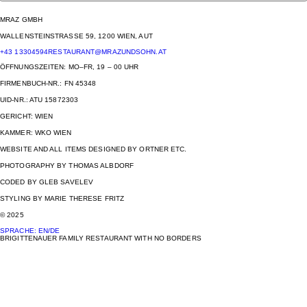
MRAZ GMBH
WALLENSTEINSTRASSE 59, 1200 WIEN, AUT
+43 13304594
RESTAURANT@MRAZUNDSOHN.AT
ÖFFNUNGSZEITEN: MO–FR, 19 – 00 UHR
FIRMENBUCH-NR.: FN 45348
UID-NR.: ATU 15872303
GERICHT: WIEN
KAMMER: WKO WIEN
WEBSITE AND ALL ITEMS DESIGNED BY ORTNER ETC.
PHOTOGRAPHY BY THOMAS ALBDORF
CODED BY GLEB SAVELEV
STYLING BY MARIE THERESE FRITZ
© 2025
SPRACHE
:
EN
/
DE
BRIGITTENAUER FAMILY RESTAURANT WITH NO BORDERS